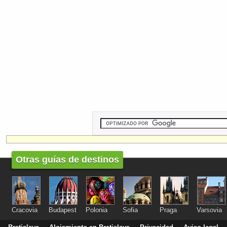
Otras guías de destinos
Cracovia
Budapest
Polonia
Sofia
Praga
Varsovia