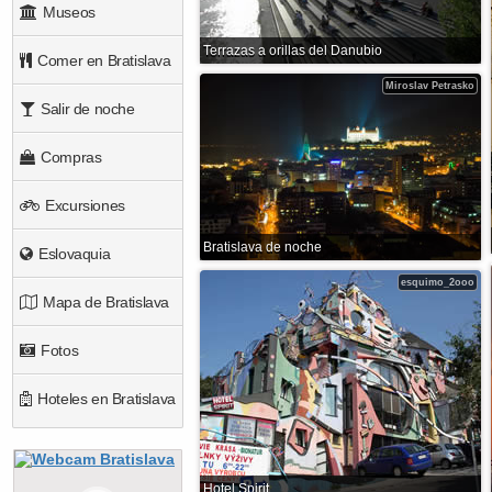
Museos
Terrazas a orillas del Danubio
Comer en Bratislava
Miroslav Petrasko
Salir de noche
Compras
Excursiones
Bratislava de noche
Eslovaquia
esquimo_2ooo
Mapa de Bratislava
Fotos
Hoteles en Bratislava
Hotel Spirit